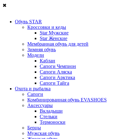
✖
Обувь STAR
Кроссовки и кеды
Star Мужские
Star Женские
Мембранная обувь для детей
Зимняя обувь
Модели
Каблан
Сапоги Чемпион
Сапоги Аляска
Сапоги Арктика
Сапоги Тайга
Охота и рыбалка
Сапоги
Комбинированная обувь EVASHOES
Аксессуары
Вкладыши
Стельки
Термоноски
Берцы
Мужская обувь
Женская обувь