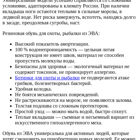
Универсальные модели успешно справляются со сложными
условиями, адаптированы к климату России. При наличии
вкладыша ноги остаются теплыми в сильные морозы, в
ледяной воде. Нет риска замерзнуть, вспотеть, находясь долго
в засаде, преодолевая сугробы, наст.
Резиновая обувь для охоты, рыбалки из ЭВА:
Высокий показатель амортизации.
100 % водонепроницаемость — цельная литая
конструкция не имеет швов, материал не способен
пропустить молекулы воды.
Безопасны для здоровья — экологичный материал не
содержит токсинов, не провоцирует аллергию.
Ботинки для охоты и рыбалки
не подвергаются атаке
грибков, болезнетворных бактерий.
Удобная колодка.
Не боятся механических повреждений.
Не растрескиваются на морозе, не появляются заломы.
Толстая подошва со сложным протектором.
Простой уход — можно мыть водой, быстро сохнут.
Теплые вкладыши — съемные и несъемный вариант из
искусственного гипоаллергенного меха.
Обувь из ЭВА универсальна для активных людей, которые
хотят сэкономить на приобретении новых моделей. Ее можно