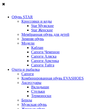
✖
Обувь STAR
Кроссовки и кеды
Star Мужские
Star Женские
Мембранная обувь для детей
Зимняя обувь
Модели
Каблан
Сапоги Чемпион
Сапоги Аляска
Сапоги Арктика
Сапоги Тайга
Охота и рыбалка
Сапоги
Комбинированная обувь EVASHOES
Аксессуары
Вкладыши
Стельки
Термоноски
Берцы
Мужская обувь
Женская обувь