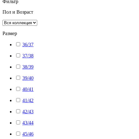
Фильтр
Пол и Возраст
Размер
36/37
37/38
38/39
39/40
40/41
41/42
42/43
43/44
45/46