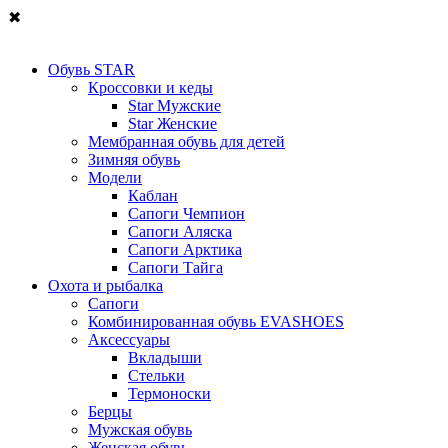
✖
Обувь STAR
Кроссовки и кеды
Star Мужские
Star Женские
Мембранная обувь для детей
Зимняя обувь
Модели
Каблан
Сапоги Чемпион
Сапоги Аляска
Сапоги Арктика
Сапоги Тайга
Охота и рыбалка
Сапоги
Комбинированная обувь EVASHOES
Аксессуары
Вкладыши
Стельки
Термоноски
Берцы
Мужская обувь
Женская обувь