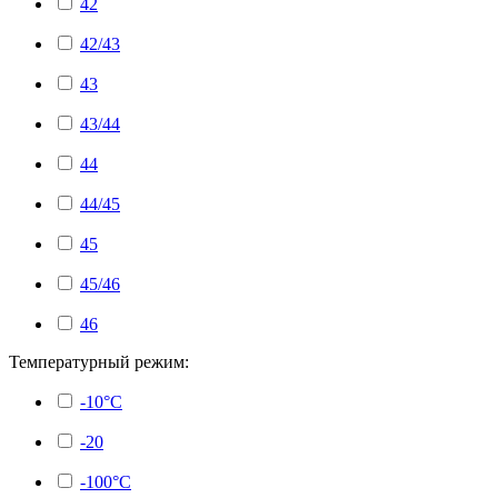
42
42/43
43
43/44
44
44/45
45
45/46
46
Температурный режим:
-10°C
-20
-100°С