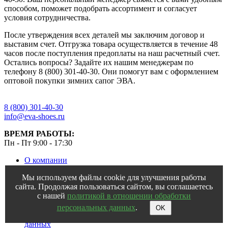
способом, поможет подобрать ассортимент и согласует
условия сотрудничества.
После утверждения всех деталей мы заключим договор и
выставим счет. Отгрузка товара осуществляется в течение 48
часов после поступления предоплаты на наш расчетный счет.
Остались вопросы? Задайте их нашим менеджерам по
телефону 8 (800) 301-40-30. Они помогут вам с оформлением
оптовой покупки зимних сапог ЭВА.
8 (800) 301-40-30
info@eva-shoes.ru
ВРЕМЯ РАБОТЫ:
Пн - Пт 9:00 - 17:30
О компании
Оптовикам
Мы используем файлы cookie для улучшения работы
Гарантии
сайта. Продолжая пользоваться сайтом, вы соглашаетесь
Оплата и доставка
с нашей
политикой в отношении обработки
Вопрос и ответ
Где купить
персональных данных
.
OK
Политика в отношении обработки персональных
данных