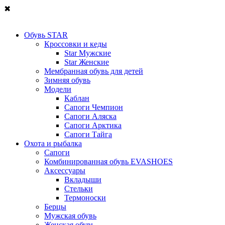
✖
Обувь STAR
Кроссовки и кеды
Star Мужские
Star Женские
Мембранная обувь для детей
Зимняя обувь
Модели
Каблан
Сапоги Чемпион
Сапоги Аляска
Сапоги Арктика
Сапоги Тайга
Охота и рыбалка
Сапоги
Комбинированная обувь EVASHOES
Аксессуары
Вкладыши
Стельки
Термоноски
Берцы
Мужская обувь
Женская обувь