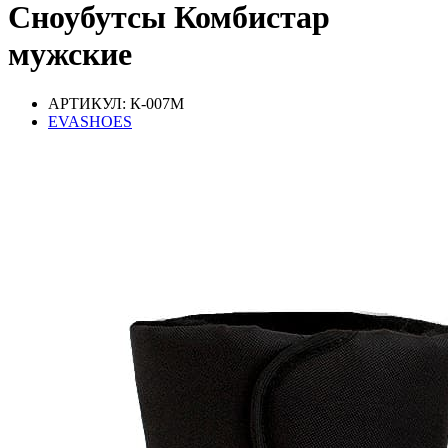
Сноубутсы Комбистар
мужские
АРТИКУЛ: К-007М
EVASHOES