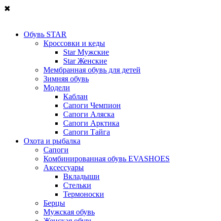
✖
Обувь STAR
Кроссовки и кеды
Star Мужские
Star Женские
Мембранная обувь для детей
Зимняя обувь
Модели
Каблан
Сапоги Чемпион
Сапоги Аляска
Сапоги Арктика
Сапоги Тайга
Охота и рыбалка
Сапоги
Комбинированная обувь EVASHOES
Аксессуары
Вкладыши
Стельки
Термоноски
Берцы
Мужская обувь
Женская обувь