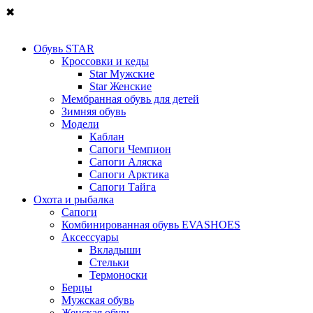
✖
Обувь STAR
Кроссовки и кеды
Star Мужские
Star Женские
Мембранная обувь для детей
Зимняя обувь
Модели
Каблан
Сапоги Чемпион
Сапоги Аляска
Сапоги Арктика
Сапоги Тайга
Охота и рыбалка
Сапоги
Комбинированная обувь EVASHOES
Аксессуары
Вкладыши
Стельки
Термоноски
Берцы
Мужская обувь
Женская обувь