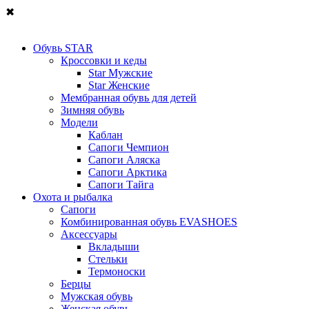
✖
Обувь STAR
Кроссовки и кеды
Star Мужские
Star Женские
Мембранная обувь для детей
Зимняя обувь
Модели
Каблан
Сапоги Чемпион
Сапоги Аляска
Сапоги Арктика
Сапоги Тайга
Охота и рыбалка
Сапоги
Комбинированная обувь EVASHOES
Аксессуары
Вкладыши
Стельки
Термоноски
Берцы
Мужская обувь
Женская обувь