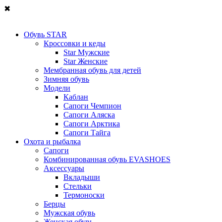
✖
Обувь STAR
Кроссовки и кеды
Star Мужские
Star Женские
Мембранная обувь для детей
Зимняя обувь
Модели
Каблан
Сапоги Чемпион
Сапоги Аляска
Сапоги Арктика
Сапоги Тайга
Охота и рыбалка
Сапоги
Комбинированная обувь EVASHOES
Аксессуары
Вкладыши
Стельки
Термоноски
Берцы
Мужская обувь
Женская обувь