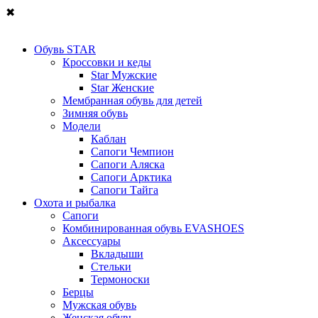
✖
Обувь STAR
Кроссовки и кеды
Star Мужские
Star Женские
Мембранная обувь для детей
Зимняя обувь
Модели
Каблан
Сапоги Чемпион
Сапоги Аляска
Сапоги Арктика
Сапоги Тайга
Охота и рыбалка
Сапоги
Комбинированная обувь EVASHOES
Аксессуары
Вкладыши
Стельки
Термоноски
Берцы
Мужская обувь
Женская обувь