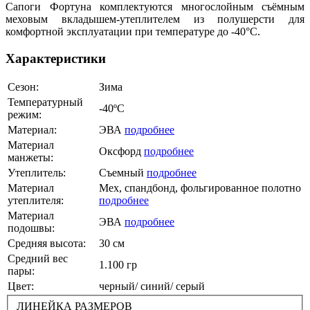
Сапоги Фортуна комплектуются многослойным съёмным
меховым вкладышем-утеплителем из полушерсти для
комфортной эксплуатации при температуре до -40°С.
Характеристики
Сезон:
Зима
Температурный
-40ºС
режим:
Материал:
ЭВА
подробнее
Материал
Оксфорд
подробнее
манжеты:
Утеплитель:
Съемный
подробнее
Материал
Мех, спандбонд, фольгированное полотно
утеплителя:
подробнее
Материал
ЭВА
подробнее
подошвы:
Средняя высота:
30 см
Средний вес
1.100 гр
пары:
Цвет:
черный/ синий/ серый
ЛИНЕЙКА РАЗМЕРОВ