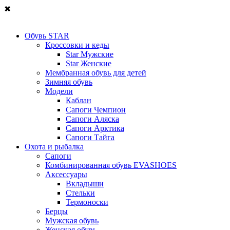
✖
Обувь STAR
Кроссовки и кеды
Star Мужские
Star Женские
Мембранная обувь для детей
Зимняя обувь
Модели
Каблан
Сапоги Чемпион
Сапоги Аляска
Сапоги Арктика
Сапоги Тайга
Охота и рыбалка
Сапоги
Комбинированная обувь EVASHOES
Аксессуары
Вкладыши
Стельки
Термоноски
Берцы
Мужская обувь
Женская обувь