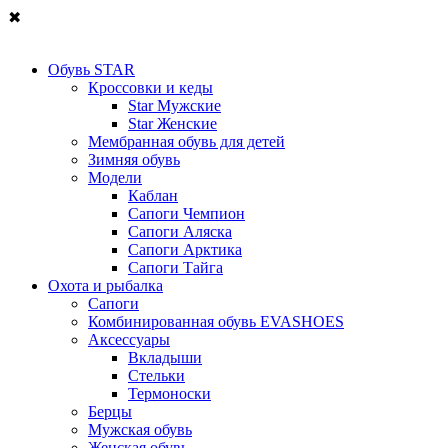
✖
Обувь STAR
Кроссовки и кеды
Star Мужские
Star Женские
Мембранная обувь для детей
Зимняя обувь
Модели
Каблан
Сапоги Чемпион
Сапоги Аляска
Сапоги Арктика
Сапоги Тайга
Охота и рыбалка
Сапоги
Комбинированная обувь EVASHOES
Аксессуары
Вкладыши
Стельки
Термоноски
Берцы
Мужская обувь
Женская обувь