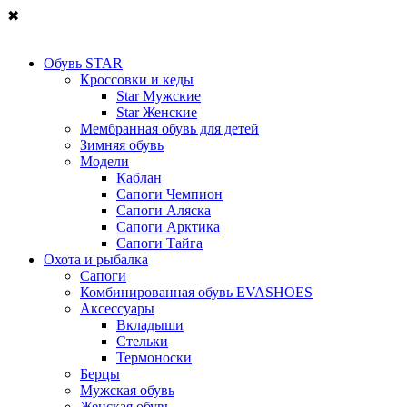
✖
Обувь STAR
Кроссовки и кеды
Star Мужские
Star Женские
Мембранная обувь для детей
Зимняя обувь
Модели
Каблан
Сапоги Чемпион
Сапоги Аляска
Сапоги Арктика
Сапоги Тайга
Охота и рыбалка
Сапоги
Комбинированная обувь EVASHOES
Аксессуары
Вкладыши
Стельки
Термоноски
Берцы
Мужская обувь
Женская обувь