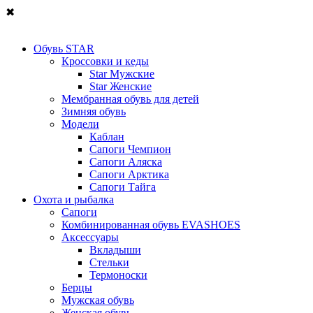
✖
Обувь STAR
Кроссовки и кеды
Star Мужские
Star Женские
Мембранная обувь для детей
Зимняя обувь
Модели
Каблан
Сапоги Чемпион
Сапоги Аляска
Сапоги Арктика
Сапоги Тайга
Охота и рыбалка
Сапоги
Комбинированная обувь EVASHOES
Аксессуары
Вкладыши
Стельки
Термоноски
Берцы
Мужская обувь
Женская обувь