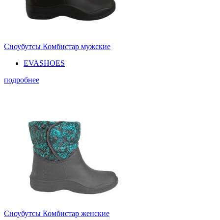
Сноубутсы Комбистар мужские
EVASHOES
подробнее
Сноубутсы Комбистар женские