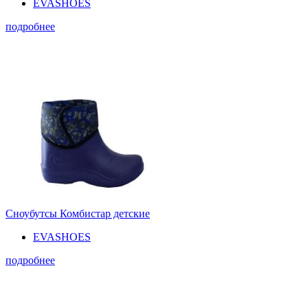
EVASHOES
подробнее
Сноубутсы Комбистар детские
EVASHOES
подробнее