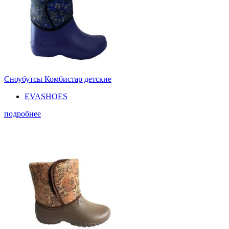
Сноубутсы Комбистар детские
EVASHOES
подробнее