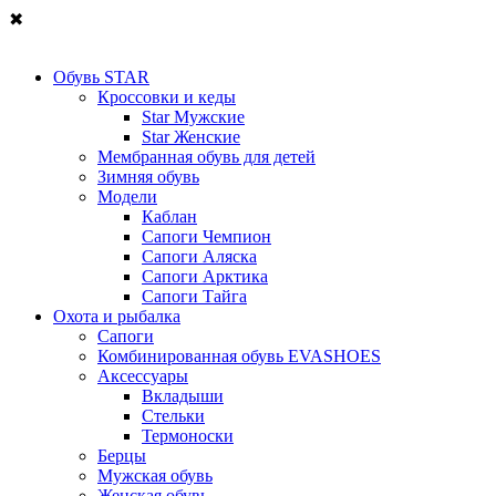
✖
Обувь STAR
Кроссовки и кеды
Star Мужские
Star Женские
Мембранная обувь для детей
Зимняя обувь
Модели
Каблан
Сапоги Чемпион
Сапоги Аляска
Сапоги Арктика
Сапоги Тайга
Охота и рыбалка
Сапоги
Комбинированная обувь EVASHOES
Аксессуары
Вкладыши
Стельки
Термоноски
Берцы
Мужская обувь
Женская обувь