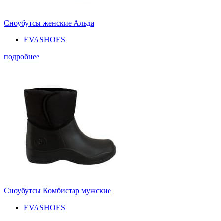
Сноубутсы женские Альда
EVASHOES
подробнее
Сноубутсы Комбистар мужские
EVASHOES