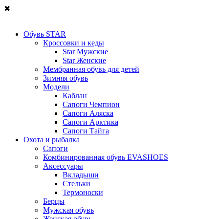
✖
Обувь STAR
Кроссовки и кеды
Star Мужские
Star Женские
Мембранная обувь для детей
Зимняя обувь
Модели
Каблан
Сапоги Чемпион
Сапоги Аляска
Сапоги Арктика
Сапоги Тайга
Охота и рыбалка
Сапоги
Комбинированная обувь EVASHOES
Аксессуары
Вкладыши
Стельки
Термоноски
Берцы
Мужская обувь
Женская обувь