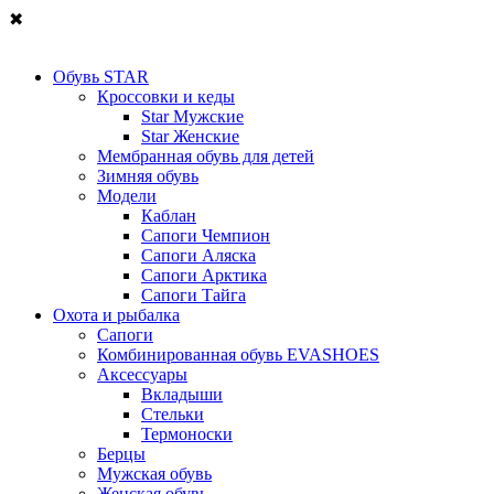
✖
Обувь STAR
Кроссовки и кеды
Star Мужские
Star Женские
Мембранная обувь для детей
Зимняя обувь
Модели
Каблан
Сапоги Чемпион
Сапоги Аляска
Сапоги Арктика
Сапоги Тайга
Охота и рыбалка
Сапоги
Комбинированная обувь EVASHOES
Аксессуары
Вкладыши
Стельки
Термоноски
Берцы
Мужская обувь
Женская обувь