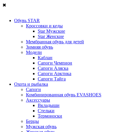
✖
Обувь STAR
Кроссовки и кеды
Star Мужские
Star Женские
Мембранная обувь для детей
Зимняя обувь
Модели
Каблан
Сапоги Чемпион
Сапоги Аляска
Сапоги Арктика
Сапоги Тайга
Охота и рыбалка
Сапоги
Комбинированная обувь EVASHOES
Аксессуары
Вкладыши
Стельки
Термоноски
Берцы
Мужская обувь
Женская обувь