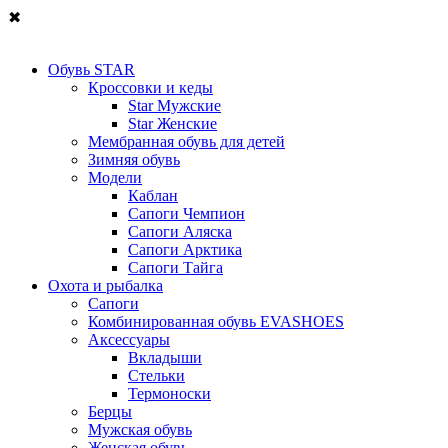
✖
Обувь STAR
Кроссовки и кеды
Star Мужские
Star Женские
Мембранная обувь для детей
Зимняя обувь
Модели
Каблан
Сапоги Чемпион
Сапоги Аляска
Сапоги Арктика
Сапоги Тайга
Охота и рыбалка
Сапоги
Комбинированная обувь EVASHOES
Аксессуары
Вкладыши
Стельки
Термоноски
Берцы
Мужская обувь
Женская обувь