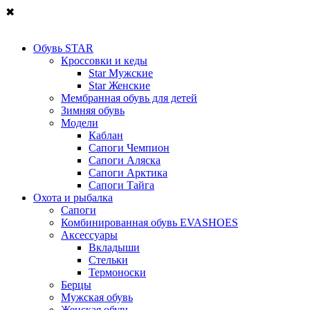
✖
Обувь STAR
Кроссовки и кеды
Star Мужские
Star Женские
Мембранная обувь для детей
Зимняя обувь
Модели
Каблан
Сапоги Чемпион
Сапоги Аляска
Сапоги Арктика
Сапоги Тайга
Охота и рыбалка
Сапоги
Комбинированная обувь EVASHOES
Аксессуары
Вкладыши
Стельки
Термоноски
Берцы
Мужская обувь
Женская обувь