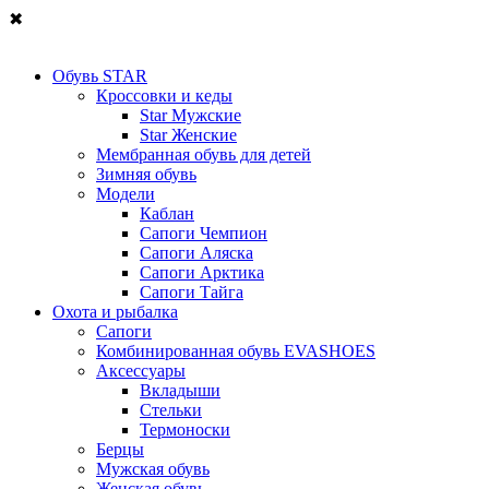
✖
Обувь STAR
Кроссовки и кеды
Star Мужские
Star Женские
Мембранная обувь для детей
Зимняя обувь
Модели
Каблан
Сапоги Чемпион
Сапоги Аляска
Сапоги Арктика
Сапоги Тайга
Охота и рыбалка
Сапоги
Комбинированная обувь EVASHOES
Аксессуары
Вкладыши
Стельки
Термоноски
Берцы
Мужская обувь
Женская обувь