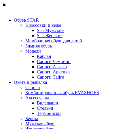
✖
Обувь STAR
Кроссовки и кеды
Star Мужские
Star Женские
Мембранная обувь для детей
Зимняя обувь
Модели
Каблан
Сапоги Чемпион
Сапоги Аляска
Сапоги Арктика
Сапоги Тайга
Охота и рыбалка
Сапоги
Комбинированная обувь EVASHOES
Аксессуары
Вкладыши
Стельки
Термоноски
Берцы
Мужская обувь
Женская обувь