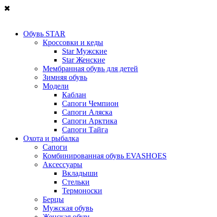
✖
Обувь STAR
Кроссовки и кеды
Star Мужские
Star Женские
Мембранная обувь для детей
Зимняя обувь
Модели
Каблан
Сапоги Чемпион
Сапоги Аляска
Сапоги Арктика
Сапоги Тайга
Охота и рыбалка
Сапоги
Комбинированная обувь EVASHOES
Аксессуары
Вкладыши
Стельки
Термоноски
Берцы
Мужская обувь
Женская обувь