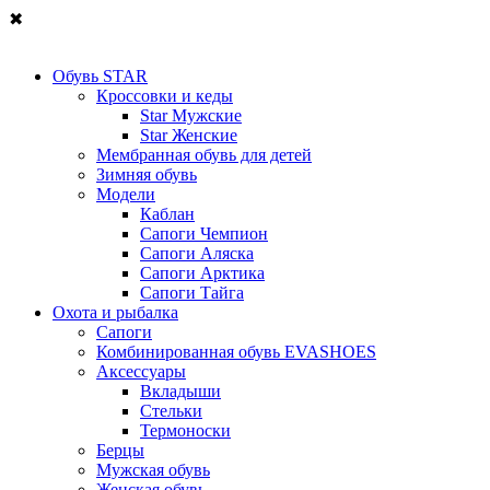
✖
Обувь STAR
Кроссовки и кеды
Star Мужские
Star Женские
Мембранная обувь для детей
Зимняя обувь
Модели
Каблан
Сапоги Чемпион
Сапоги Аляска
Сапоги Арктика
Сапоги Тайга
Охота и рыбалка
Сапоги
Комбинированная обувь EVASHOES
Аксессуары
Вкладыши
Стельки
Термоноски
Берцы
Мужская обувь
Женская обувь