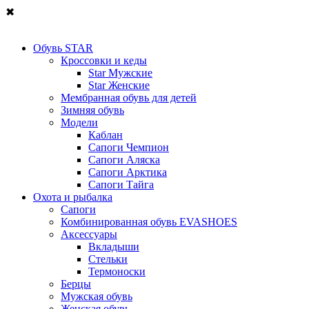
✖
Обувь STAR
Кроссовки и кеды
Star Мужские
Star Женские
Мембранная обувь для детей
Зимняя обувь
Модели
Каблан
Сапоги Чемпион
Сапоги Аляска
Сапоги Арктика
Сапоги Тайга
Охота и рыбалка
Сапоги
Комбинированная обувь EVASHOES
Аксессуары
Вкладыши
Стельки
Термоноски
Берцы
Мужская обувь
Женская обувь