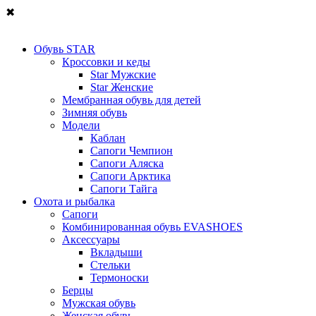
✖
Обувь STAR
Кроссовки и кеды
Star Мужские
Star Женские
Мембранная обувь для детей
Зимняя обувь
Модели
Каблан
Сапоги Чемпион
Сапоги Аляска
Сапоги Арктика
Сапоги Тайга
Охота и рыбалка
Сапоги
Комбинированная обувь EVASHOES
Аксессуары
Вкладыши
Стельки
Термоноски
Берцы
Мужская обувь
Женская обувь