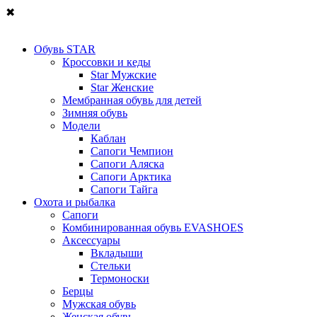
✖
Обувь STAR
Кроссовки и кеды
Star Мужские
Star Женские
Мембранная обувь для детей
Зимняя обувь
Модели
Каблан
Сапоги Чемпион
Сапоги Аляска
Сапоги Арктика
Сапоги Тайга
Охота и рыбалка
Сапоги
Комбинированная обувь EVASHOES
Аксессуары
Вкладыши
Стельки
Термоноски
Берцы
Мужская обувь
Женская обувь