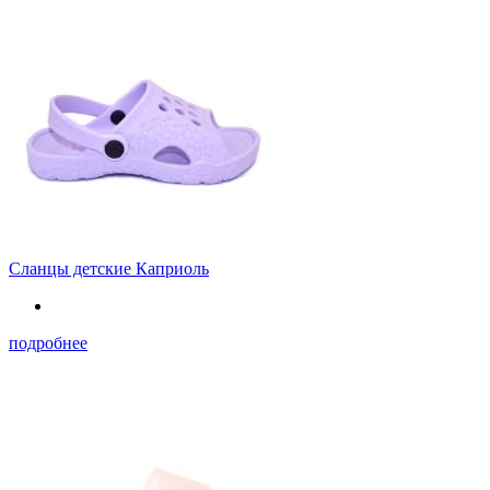
Сланцы детские Каприоль
подробнее