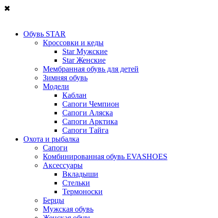
✖
Обувь STAR
Кроссовки и кеды
Star Мужские
Star Женские
Мембранная обувь для детей
Зимняя обувь
Модели
Каблан
Сапоги Чемпион
Сапоги Аляска
Сапоги Арктика
Сапоги Тайга
Охота и рыбалка
Сапоги
Комбинированная обувь EVASHOES
Аксессуары
Вкладыши
Стельки
Термоноски
Берцы
Мужская обувь
Женская обувь