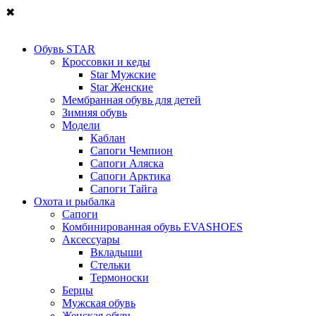
✖
Обувь STAR
Кроссовки и кеды
Star Мужские
Star Женские
Мембранная обувь для детей
Зимняя обувь
Модели
Каблан
Сапоги Чемпион
Сапоги Аляска
Сапоги Арктика
Сапоги Тайга
Охота и рыбалка
Сапоги
Комбинированная обувь EVASHOES
Аксессуары
Вкладыши
Стельки
Термоноски
Берцы
Мужская обувь
Женская обувь