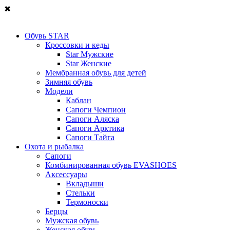
✖
Обувь STAR
Кроссовки и кеды
Star Мужские
Star Женские
Мембранная обувь для детей
Зимняя обувь
Модели
Каблан
Сапоги Чемпион
Сапоги Аляска
Сапоги Арктика
Сапоги Тайга
Охота и рыбалка
Сапоги
Комбинированная обувь EVASHOES
Аксессуары
Вкладыши
Стельки
Термоноски
Берцы
Мужская обувь
Женская обувь