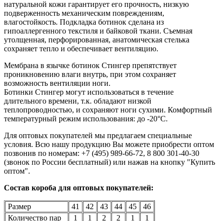
натуральной кожи гарантирует его прочность, низкую
подверженность механическим повреждениям,
влагостойкость. Подкладка ботинок сделана из
гипоаллергенного текстиля и байковой ткани. Съемная
утолщенная, перфорированная, анатомическая стелька
сохраняет тепло и обеспечивает вентиляцию.
Мембрана в язычке ботинок Стингер препятствует
проникновению влаги внутрь, при этом сохраняет
возможность вентиляции ноги.
Ботинки Стингер могут использоваться в течение
длительного времени, т.к. обладают низкой
теплопроводностью, и сохраняют ноги сухими. Комфортный
температурный режим использования: до -20°С.
Для оптовых покупателей мы предлагаем специальные
условия. Всю нашу продукцию Вы можете приобрести оптом
позвонив по номерам: +7 (495) 989-66-72, 8 800 301-40-30
(звонок по России бесплатный) или нажав на кнопку "Купить
оптом".
Состав короба для оптовых покупателей:
Размер
41
42
43
44
45
46
Количество пар
1
1
2
2
1
1