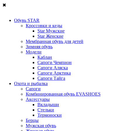
✖
Обувь STAR
Кроссовки и кеды
Star Мужские
Star Женские
Мембранная обувь для детей
Зимняя обувь
Модели
Каблан
Сапоги Чемпион
Сапоги Аляска
Сапоги Арктика
Сапоги Тайга
Охота и рыбалка
Сапоги
Комбинированная обувь EVASHOES
Аксессуары
Вкладыши
Стельки
Термоноски
Берцы
Мужская обувь
Женская обувь