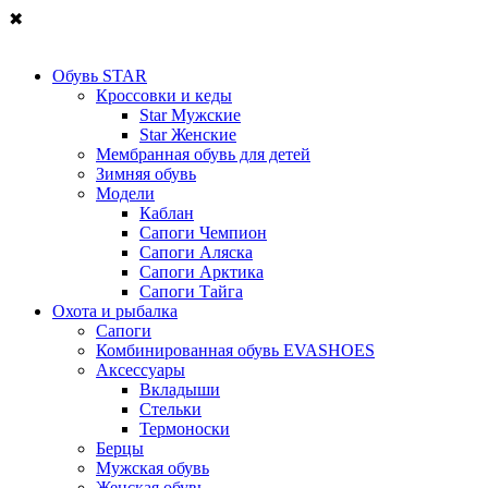
✖
Обувь STAR
Кроссовки и кеды
Star Мужские
Star Женские
Мембранная обувь для детей
Зимняя обувь
Модели
Каблан
Сапоги Чемпион
Сапоги Аляска
Сапоги Арктика
Сапоги Тайга
Охота и рыбалка
Сапоги
Комбинированная обувь EVASHOES
Аксессуары
Вкладыши
Стельки
Термоноски
Берцы
Мужская обувь
Женская обувь