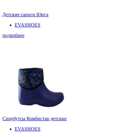
Детские сапоги Юнга
EVASHOES
подробнее
Сноубутсы Комбистар детские
EVASHOES