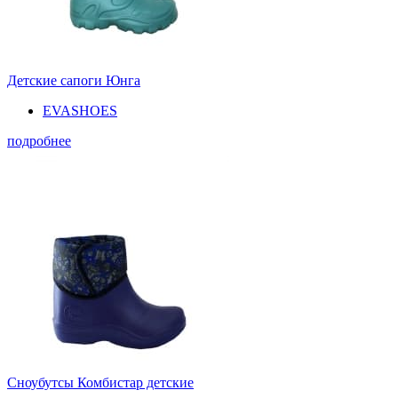
Детские сапоги Юнга
EVASHOES
подробнее
Сноубутсы Комбистар детские