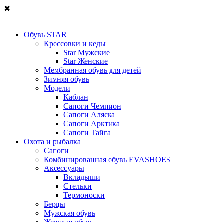
✖
Обувь STAR
Кроссовки и кеды
Star Мужские
Star Женские
Мембранная обувь для детей
Зимняя обувь
Модели
Каблан
Сапоги Чемпион
Сапоги Аляска
Сапоги Арктика
Сапоги Тайга
Охота и рыбалка
Сапоги
Комбинированная обувь EVASHOES
Аксессуары
Вкладыши
Стельки
Термоноски
Берцы
Мужская обувь
Женская обувь