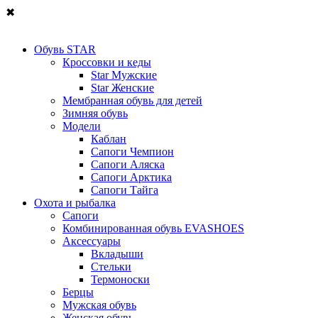
✖
Обувь STAR
Кроссовки и кеды
Star Мужские
Star Женские
Мембранная обувь для детей
Зимняя обувь
Модели
Каблан
Сапоги Чемпион
Сапоги Аляска
Сапоги Арктика
Сапоги Тайга
Охота и рыбалка
Сапоги
Комбинированная обувь EVASHOES
Аксессуары
Вкладыши
Стельки
Термоноски
Берцы
Мужская обувь
Женская обувь