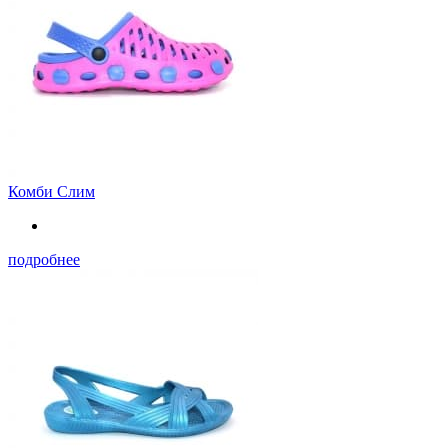
Комби Слим
подробнее