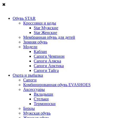
✖
Обувь STAR
Кроссовки и кеды
Star Мужские
Star Женские
Мембранная обувь для детей
Зимняя обувь
Модели
Каблан
Сапоги Чемпион
Сапоги Аляска
Сапоги Арктика
Сапоги Тайга
Охота и рыбалка
Сапоги
Комбинированная обувь EVASHOES
Аксессуары
Вкладыши
Стельки
Термоноски
Берцы
Мужская обувь
Женская обувь