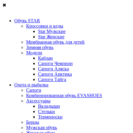
✖
Обувь STAR
Кроссовки и кеды
Star Мужские
Star Женские
Мембранная обувь для детей
Зимняя обувь
Модели
Каблан
Сапоги Чемпион
Сапоги Аляска
Сапоги Арктика
Сапоги Тайга
Охота и рыбалка
Сапоги
Комбинированная обувь EVASHOES
Аксессуары
Вкладыши
Стельки
Термоноски
Берцы
Мужская обувь
Женская обувь