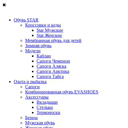
✖
Обувь STAR
Кроссовки и кеды
Star Мужские
Star Женские
Мембранная обувь для детей
Зимняя обувь
Модели
Каблан
Сапоги Чемпион
Сапоги Аляска
Сапоги Арктика
Сапоги Тайга
Охота и рыбалка
Сапоги
Комбинированная обувь EVASHOES
Аксессуары
Вкладыши
Стельки
Термоноски
Берцы
Мужская обувь
Женская обувь