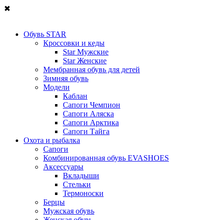
✖
Обувь STAR
Кроссовки и кеды
Star Мужские
Star Женские
Мембранная обувь для детей
Зимняя обувь
Модели
Каблан
Сапоги Чемпион
Сапоги Аляска
Сапоги Арктика
Сапоги Тайга
Охота и рыбалка
Сапоги
Комбинированная обувь EVASHOES
Аксессуары
Вкладыши
Стельки
Термоноски
Берцы
Мужская обувь
Женская обувь