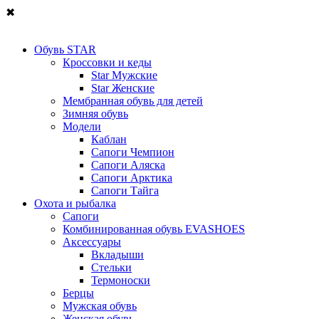
✖
Обувь STAR
Кроссовки и кеды
Star Мужские
Star Женские
Мембранная обувь для детей
Зимняя обувь
Модели
Каблан
Сапоги Чемпион
Сапоги Аляска
Сапоги Арктика
Сапоги Тайга
Охота и рыбалка
Сапоги
Комбинированная обувь EVASHOES
Аксессуары
Вкладыши
Стельки
Термоноски
Берцы
Мужская обувь
Женская обувь