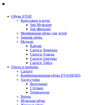
✖
Обувь STAR
Кроссовки и кеды
Star Мужские
Star Женские
Мембранная обувь для детей
Зимняя обувь
Модели
Каблан
Сапоги Чемпион
Сапоги Аляска
Сапоги Арктика
Сапоги Тайга
Охота и рыбалка
Сапоги
Комбинированная обувь EVASHOES
Аксессуары
Вкладыши
Стельки
Термоноски
Берцы
Мужская обувь
Женская обувь