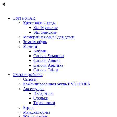
✖
Обувь STAR
Кроссовки и кеды
Star Мужские
Star Женские
Мембранная обувь для детей
Зимняя обувь
Модели
Каблан
Сапоги Чемпион
Сапоги Аляска
Сапоги Арктика
Сапоги Тайга
Охота и рыбалка
Сапоги
Комбинированная обувь EVASHOES
Аксессуары
Вкладыши
Стельки
Термоноски
Берцы
Мужская обувь
Женская обувь