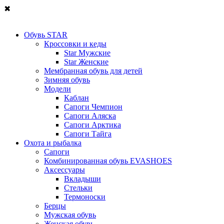
✖
Обувь STAR
Кроссовки и кеды
Star Мужские
Star Женские
Мембранная обувь для детей
Зимняя обувь
Модели
Каблан
Сапоги Чемпион
Сапоги Аляска
Сапоги Арктика
Сапоги Тайга
Охота и рыбалка
Сапоги
Комбинированная обувь EVASHOES
Аксессуары
Вкладыши
Стельки
Термоноски
Берцы
Мужская обувь
Женская обувь